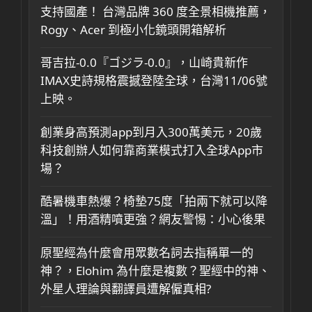
支持國產！ 台灣品牌 360 度全景相機推薦，
Rogy、Acer 到極小化鏡頭開箱解析
哥吉拉-0.0『ゴジラ-0.0』，山崎貴新作
IMAX史詩規格震撼登陸全球，台灣11/06號
上映。
創業身高預測app到月入300萬美元，20歲
科技創辦人如何靠商業模式打入全球App市
場？
酷暑機車熱爆？椅墊75度「拍兩下就可以降
溫」！用酒精噴更強？網友警惕：小心後果
原聖經為什麼會用眾數名詞去指稱單一的
神？，Elohim 為什麼是複數？聖經中的神、
外星人理論與翻譯員遭解僱真相?