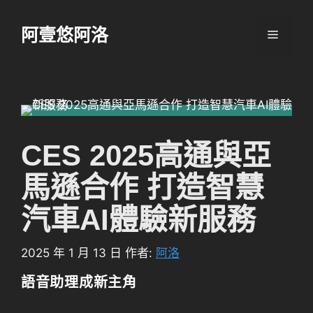
跳
至
阿壹悠阿洛
選
主
要
單
內
容
CES 2025高通與亞
馬遜合作 打造智慧
汽車AI體驗新服務
2025 年 1 月 13 日
作者:
阿洛
語音助理成新主角