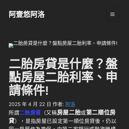
跳
至
阿壹悠阿洛
選
主
要
單
內
容
二胎房貸是什麼？盤
點房屋二胎利率、申
請條件!
2025 年 4 月 22 日
作者:
阿洛
房屋二胎
第二順位房
所謂
二胎房貸
（又稱
或
貸
），是指房屋已設定第一順位房貸後，仍以