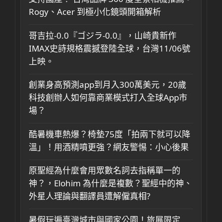
Rogy、Acer 到極小化鏡頭開箱解析
哥吉拉-0.0『ゴジラ-0.0』，山崎貴新作
IMAX史詩規格震撼登陸全球，台灣11/06號
上映。
創業身高預測app到月入300萬美元，20歲
科技創辦人如何靠商業模式打入全球App市
場？
酷暑機車熱爆？椅墊75度「拍兩下就可以降
溫」！用酒精噴更強？網友警惕：小心後果
原聖經為什麼會用眾數名詞去指稱單一的
神？，Elohim 為什麼是複數？聖經中的神、
外星人理論與翻譯員遭解僱真相?
暑假玩遍臺灣城市與國家公園！旅展限定