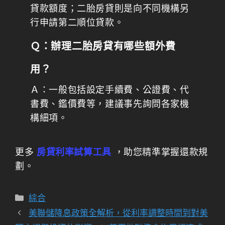
貸款額度；二胎房貸則是向不同機構另
行申請第二順位貸款。
Ｑ：辦理二胎房貸有哪些額外費
用？
Ａ：一般包括設定手續費、公證費、代
書費、鑑價費等，建議事先詢問各家機
構細項。
更多
房貸利率試算工具
，助您精準掌握還款規
劃。
分
綜合
類
美聯儲降息政策全解析，從利率調整時間到對美