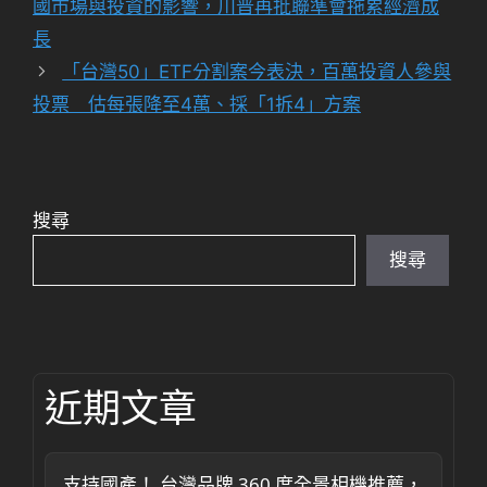
國市場與投資的影響，川普再批聯準會拖累經濟成
長
「台灣50」ETF分割案今表決，百萬投資人參與
投票 估每張降至4萬、採「1拆4」方案
搜尋
搜尋
近期文章
支持國產！ 台灣品牌 360 度全景相機推薦，