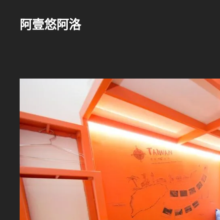
跳
至
阿壹悠阿洛
主
要
內
容