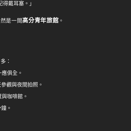
記得戴耳塞。」
高分青年旅館
仍然是一間
。
常多：
一應俱全。
天參觀與夜間拍照。
覽與咖啡館。
分鐘。