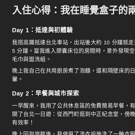
入住心得：我在睡覺盒子的
Day 1：抵達與初體驗
我搭高鐵抵達台北車站，出站後大約 10 分鐘就
5 分鐘。當我進入膠囊床位的房間時，意外發現
毛巾與盥洗組。
晚上我自己在共用廚房煮了泡麵，還和隔壁床的
馨。
Day 2：早餐與城市探索
一早醒來，我用了公共休息區的免費簡易早餐，
開了台北一日遊：從西門町逛到中正紀念堂，傍
有效率！
晚上回到旅館後，我使用了洗衣設施洗了一輪衣