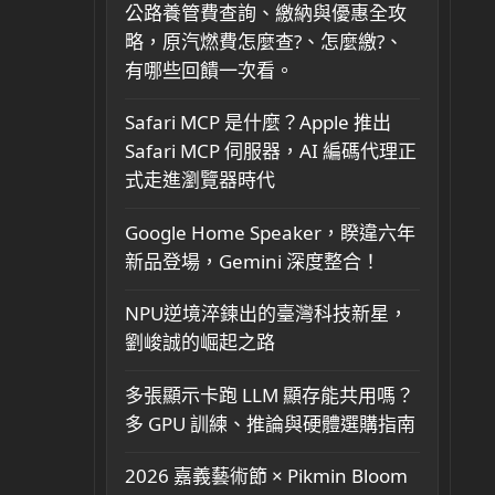
公路養管費查詢、繳納與優惠全攻
略，原汽燃費怎麼查?、怎麼繳?、
有哪些回饋一次看。
Safari MCP 是什麼？Apple 推出
Safari MCP 伺服器，AI 編碼代理正
式走進瀏覽器時代
Google Home Speaker，睽違六年
新品登場，Gemini 深度整合！
NPU逆境淬鍊出的臺灣科技新星，
劉峻誠的崛起之路
多張顯示卡跑 LLM 顯存能共用嗎？
多 GPU 訓練、推論與硬體選購指南
2026 嘉義藝術節 × Pikmin Bloom