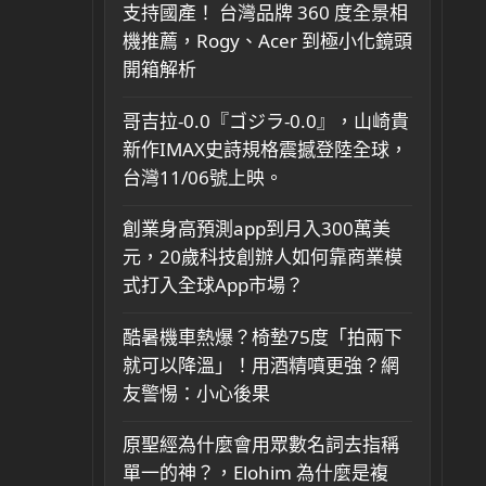
支持國產！ 台灣品牌 360 度全景相
機推薦，Rogy、Acer 到極小化鏡頭
開箱解析
哥吉拉-0.0『ゴジラ-0.0』，山崎貴
新作IMAX史詩規格震撼登陸全球，
台灣11/06號上映。
創業身高預測app到月入300萬美
元，20歲科技創辦人如何靠商業模
式打入全球App市場？
酷暑機車熱爆？椅墊75度「拍兩下
就可以降溫」！用酒精噴更強？網
友警惕：小心後果
原聖經為什麼會用眾數名詞去指稱
單一的神？，Elohim 為什麼是複