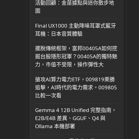
活動回顧：金苗據點與迷你散步地
圖
Final UX1000 主動降噪耳罩式藍牙
耳機：日本音質體驗
擺脫傳統框架，富邦00405A如何挖
掘台股隱形冠軍？00405A的獨特魅
力，市值不受限，操作彈性大
搶攻AI算力電力ETF，009819乘勝
追擊，AI時代的電力需求。009805
比較一次看
Gemma 4 12B Unified 完整指南，
E2B/E4B 差異、GGUF、Q4 與
Ollama 本機部署