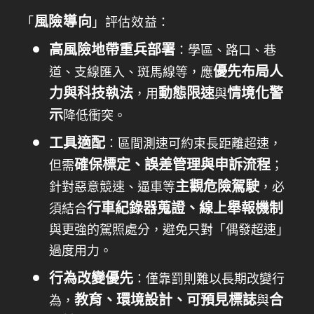
風險導向
「
」評估效益：
高風險地帶重兵部署
：學區、路口、巷
優先布局人
道、支線匯入、斑馬線等，應
力與科技執法
動態限速
情境化警
，用
與
示
降低衝突。
工具適配
：區間測速可約束長距離超速，
確保標定、誤差管理與申訴流程
但需
；
主觀危險駕駛
針對惡意競速、逼車等
，必
行車紀錄器蒐證、線上舉報機制
須結合
與更強的駕照處分，避免只對「偶發超速」
過度用力。
行為改變優先
：僅靠罰則難以長期改變行
教育、環境設計、可預見標誌
合
為，
與