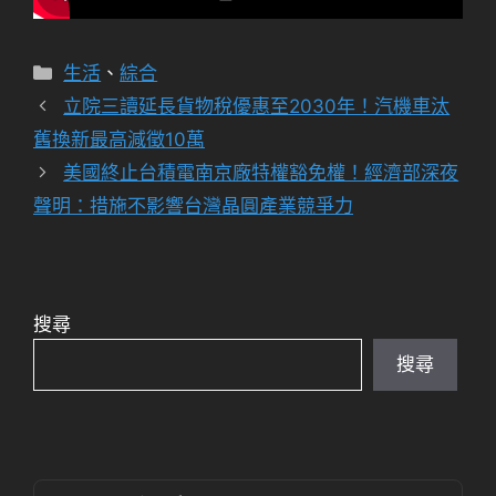
分
生活
、
綜合
類
立院三讀延長貨物稅優惠至2030年！汽機車汰
舊換新最高減徵10萬
美國終止台積電南京廠特權豁免權！經濟部深夜
聲明：措施不影響台灣晶圓產業競爭力
搜尋
搜尋