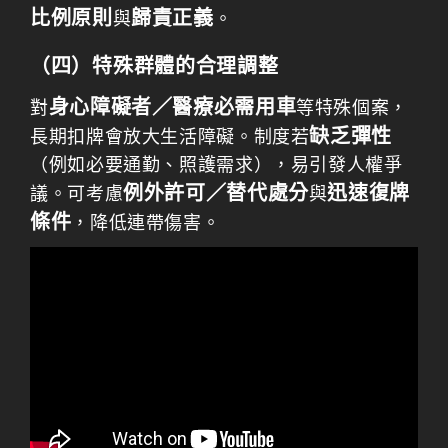
比例原則
歸責正義
與
。
（四）特殊群體的合理調整
身心障礙者／醫療必需用車
對
等特殊個案，
缺乏彈性
長期扣牌會放大生活障礙。制度若
（例如必要通勤、照護需求），易引發人權爭
例外許可／替代處分
迅速復牌
議。可考慮
與
條件
，降低連帶傷害。