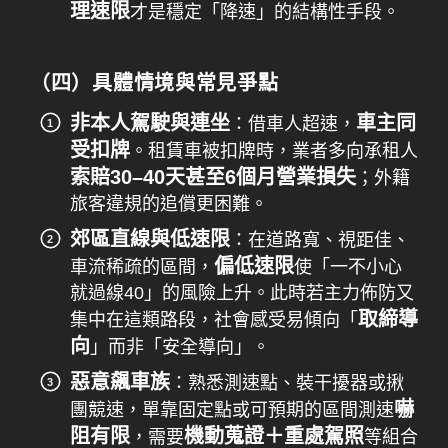
理速限
才是穩定「降速」的結構性手段。
（四）具體情境與常見爭點
非本人駕駛與連坐
車主同
：借車人超速，
受扣牌
。租賃車被扣牌時，業者多向承租人
索賠30–40天甚至6個月營業損失
；外籍
旅客違規的追償更困難。
郊區直線與低速限
：在道路寬、視距佳、
偏低速限
車流稀疏的區間，
使「一不小心
就過線40」的風險上升。此時若主力佈防又
取締導
集中在這類路段，社會感受易傾向「
向
」而非「安全導向」。
惡意飆車族
：熟悉測速點、裝干擾器或揪
嚇
團競速，單靠固定點或可預期的區間測速
阻有限
機動蒐證＋重處駕照
，需要
等組合