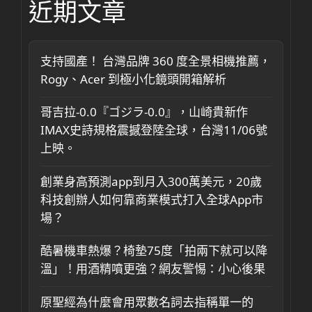
近期文章
支持國產！ 台灣品牌 360 度全景相機推薦，
Rogy、Acer 到極小化鏡頭開箱解析
哥吉拉-0.0『ゴジラ-0.0』，山崎貴新作
IMAX史詩規格震撼登陸全球，台灣11/06號
上映。
創業身高預測app到月入300萬美元，20歲
科技創辦人如何靠商業模式打入全球App市
場？
酷暑機車熱爆？椅墊75度「拍兩下就可以降
溫」！用酒精噴更強？網友警惕：小心後果
原聖經為什麼會用眾數名詞去指稱單一的