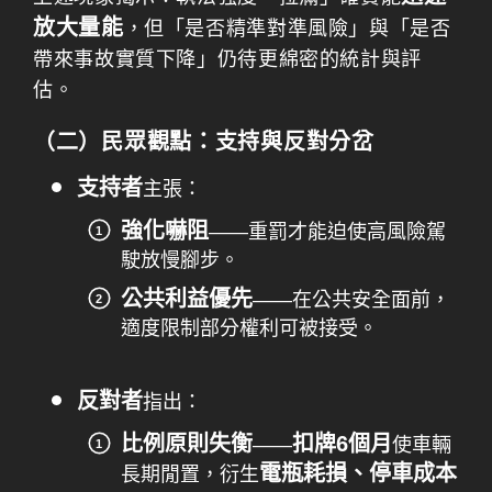
放大量能
，但「是否精準對準風險」與「是否
帶來事故實質下降」仍待更綿密的統計與評
估。
（二）民眾觀點：支持與反對分岔
支持者
主張：
強化嚇阻
——重罰才能迫使高風險駕
駛放慢腳步。
公共利益優先
——在公共安全面前，
適度限制部分權利可被接受。
反對者
指出：
比例原則失衡
扣牌6個月
——
使車輛
電瓶耗損、停車成本
長期閒置，衍生