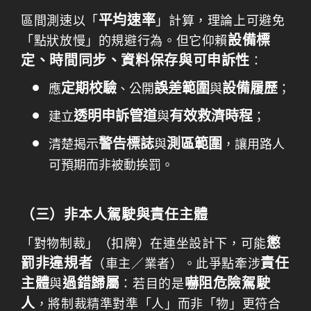
平均速率
區間測速以「
」計算，理論上可避免
設備標
「點狀放慢」的規避行為。但它仰賴
定、時間同步、資料保存與可申訴性
：
定期校驗
誤差範圍
設備履歷
應
、公開
與
；
透明申訴管道
有效救濟時程
建立
與
；
警告標誌
測區範圍
清楚揭示
與
，讓用路人
可預期而非被動挨罰。
（三）非本人駕駛與責任主體
懲
「對物制裁」（扣牌）在連坐設計下，可能
罰非違規者
責任
（車主／業者）。此爭點牽涉
主體
過錯歸屬
嚇阻危險駕駛
與
：若目的是
人
，將制裁精準對準「人」而非「物」更符合