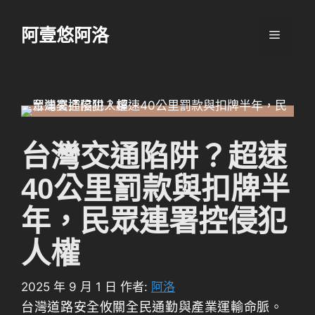
跳
至
阿壹悠阿洛
選
主
要
單
內
容
台灣交通陷阱？超速
40公里罰款與扣牌半
年，民眾連署控侵犯
人權
2025 年 9 月 1 日
作者:
阿洛
台灣道路安全攸關全民通勤與產業運輸命脈。