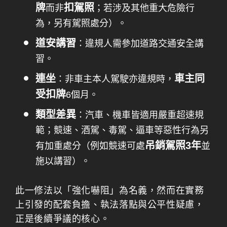
牌
扣駕照
而非
；若涉及其他重大危險行
為，另有駕照處分）。
道安講習
：違規人需參加道路交通安全講
習。
連坐
車主同
：非車主本人駕駛亦違規時，
受扣牌
6個月。
類型差異
：汽車、機車皆適用嚴重超速規
範；競速、酒駕、毒駕、逼車等惡性行為另
吊銷駕照3年
有加重處分（例如競速可處
並
施以講習）。
此一修法以「強化嚇阻」為名義，然而在實務
上引發的配套負擔、執法落點與公平性疑慮，
正是後續爭議的核心。