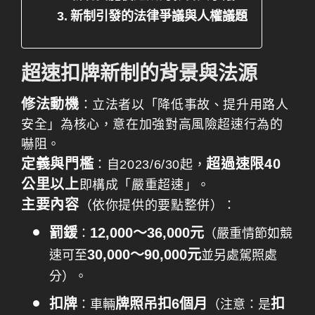
新制引發的法律爭議與人權議題
超速扣牌新制的背景與法源
修法動機
：立法者以「降低事故、提升用路人
安全」為核心，意在加強對高風險超速行為的
嚇阻。
定義與門檻
超過速限40
：自2023/6/30起，
公里以上
即構成「嚴重超速」。
主要內容
（依你提供的要點整併）：
罰鍰
12,000～36,000元
：
（嚴重情節如競
30,000～90,000元
速可至
並另處駕照處
分）。
扣牌
牌照吊扣6個月
扣
：車輛
（注意：是