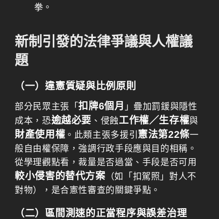
拳。
新制引發的法律爭議與人權議
題
（一）違憲質疑與比例原則
扣牌6個月
部分民眾主張「
」疊加罰鍰與隱性
逾越必要
工作權／生存權
成本，恐
、侵蝕
與
財產使用權
憲法第22條
。此類主張多援引
一
般自由權保障，強調行政手段應與目的相稱。
從學理觀點看，裁量是否過當、手段是否可用
較小侵害的替代方案
（如「扣駕照」對人不
對物），是合憲性審查的關鍵爭點。
（二）區間測速的正當程序與誤差治理