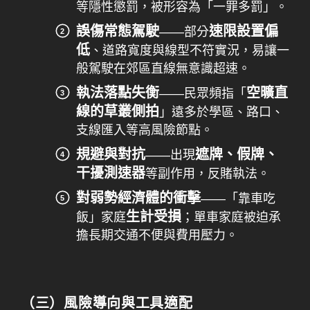
等隱性懲罰，被形容為「一罪多罰」。
誤傷常態駕駛
速限設置偏
——部分
低
、道路寬度與線型不符實況，易讓一
般駕駛在郊區直線無意識超速。
執法落點失衡
空曠直
——民眾頻指「
線的草叢側拍
」遠多於學區、路口、
支線匯入等高風險節點。
規避與對抗
遮牌、假牌、
——出現
干擾測速器
等副作用，反賭執法。
對弱勢經濟體的衝擊
——「靠車吃
生計受損
飯」家庭
；單車家庭被迫承
擔長期交通不便與費用壓力。
（三）風險導向與工具適配