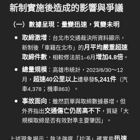
新制實施後造成的影響與爭議
（一）數據呈現：量變迅速，質變未明
取締激增
：台北市交通裁決所資料顯示，
月平均嚴重超速
新制後「車籍在北市」的
取締件數
增加4.8倍
，相較修法前1–6月
。
總量規模
：高雄市統計，2023/6/30～12
超速40公里以上
5,241件
月，
遭舉發
（汽
車4,378；機車863）。
事故面向
：雖然罰單與取締數據暴增，但
交通傷亡仍居高不下
外界指出
，質疑「大
規模取締是否有效對準主要肇因」。
迅速
上述現象揭示：執法強度「拉滿」確實能