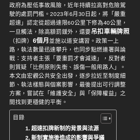
政府為壓低事故風險，近年持續拉高對危險駕
駛的處罰門檻。2023年6月30日起，將「嚴重
超速」認定從超過速限60公里下修為40公里，
吊扣車輛牌照
一旦觸法，除高額罰鍰外，還要
6個月
（扣牌）
並施以道安講習。政策一上
路，執法數量迅速攀升，也同步點燃連署與論
戰：支持者主張「要重罰才會減速」，反對者
則質疑「比例原則失衡、誤傷一般用路人」。
本文由宏觀公共安全出發，逐步拉近至制度細
節、執法樣態與個案影響，最後提出可行調整
方案，嘗試在「維護安全」與「保障權益」之
間找到更穩健的平衡。
目錄
超速扣牌新制的背景與法源
新制實施後造成的影響與爭議