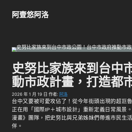
跳
至
阿壹悠阿洛
主
要
內
容
史努比家族來到台中
動市政計畫，打造都
2026 年 1 月 19 日
作者:
阿洛
台中又要被可愛攻佔了！從今年街頭出現的超巨
正在用「國際IP＋城市設計」重新定義日常風景。台
漫畫》團隊，把史努比與兄弟姊妹們帶進市民生
伴。