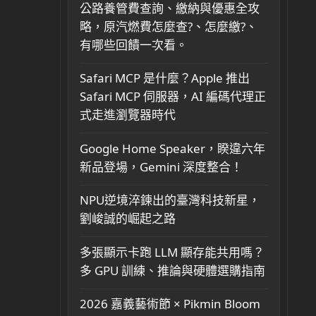
公路養管費查詢、繳納與優惠全攻
略，原汽燃費怎麼查?、怎麼繳?、
有哪些回饋一次看。
Safari MCP 是什麼？Apple 推出
Safari MCP 伺服器，AI 編碼代理正
式走進瀏覽器時代
Google Home Speaker，睽違六年
新品登場，Gemini 深度整合！
NPU逆境淬鍊出的臺灣科技新星，
劉峻誠的崛起之路
多張顯示卡跑 LLM 顯存能共用嗎？
多 GPU 訓練、推論與硬體選購指南
2026 嘉義藝術節 × Pikmin Bloom