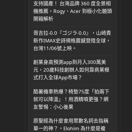
支持國產！ 台灣品牌 360 度全景相
機推薦，Rogy、Acer 到極小化鏡頭
開箱解析
哥吉拉-0.0『ゴジラ-0.0』，山崎貴
新作IMAX史詩規格震撼登陸全球，
台灣11/06號上映。
創業身高預測app到月入300萬美
元，20歲科技創辦人如何靠商業模
式打入全球App市場？
酷暑機車熱爆？椅墊75度「拍兩下
就可以降溫」！用酒精噴更強？網
友警惕：小心後果
原聖經為什麼會用眾數名詞去指稱
單一的神？，Elohim 為什麼是複