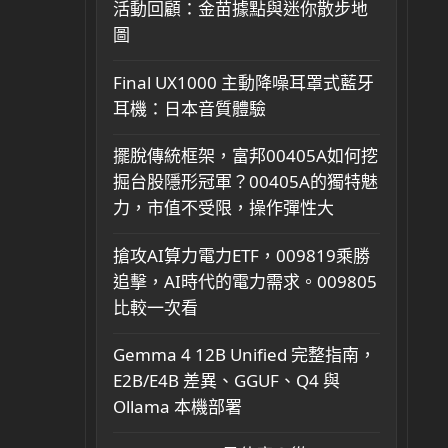
活動回顧：金苗據點與迷你散步地
圖
Final UX1000 主動降噪耳罩式藍牙
耳機：日本音質體驗
擺脫傳統框架，富邦00405A如何挖
掘台股隱形冠軍？00405A的獨特魅
力，市值不受限，操作彈性大
搶攻AI算力電力ETF，009819乘勝
追擊，AI時代的電力需求。009805
比較一次看
Gemma 4 12B Unified 完整指南，
E2B/E4B 差異、GGUF、Q4 與
Ollama 本機部署