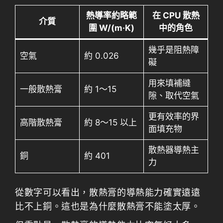
熱導率約略範
在 CPU 散熱
介質
圍 W/(m·K)
中的角色
幾乎是阻熱障
空氣
約 0.026
礙
用來填補縫
一般散熱膏
約 1～15
隙、取代空氣
更有效率的界
高階散熱膏
約 8～15 以上
面填充物
散熱器導熱主
銅
約 401
力
從數字可以看出，散熱膏的導熱能力確實遠遠
比不上銅。這也是為什麼散熱膏不能塗太厚。