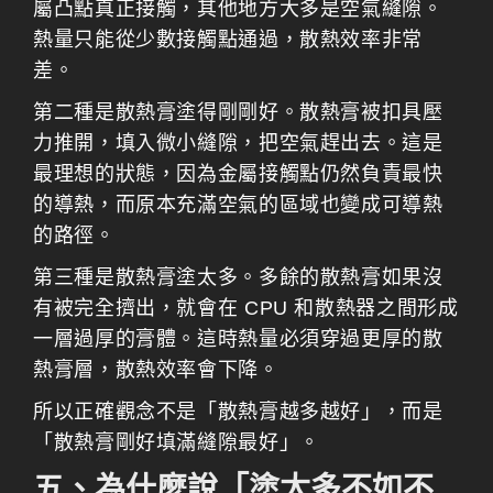
屬凸點真正接觸，其他地方大多是空氣縫隙。
熱量只能從少數接觸點通過，散熱效率非常
差。
第二種是散熱膏塗得剛剛好。散熱膏被扣具壓
力推開，填入微小縫隙，把空氣趕出去。這是
最理想的狀態，因為金屬接觸點仍然負責最快
的導熱，而原本充滿空氣的區域也變成可導熱
的路徑。
第三種是散熱膏塗太多。多餘的散熱膏如果沒
有被完全擠出，就會在 CPU 和散熱器之間形成
一層過厚的膏體。這時熱量必須穿過更厚的散
熱膏層，散熱效率會下降。
所以正確觀念不是「散熱膏越多越好」，而是
「散熱膏剛好填滿縫隙最好」。
五、為什麼說「塗太多不如不