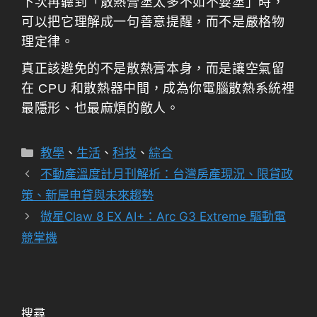
下次再聽到「散熱膏塗太多不如不要塗」時，
可以把它理解成一句善意提醒，而不是嚴格物
理定律。
真正該避免的不是散熱膏本身，而是讓空氣留
在 CPU 和散熱器中間，成為你電腦散熱系統裡
最隱形、也最麻煩的敵人。
分
教學
、
生活
、
科技
、
綜合
類
不動產溫度計月刊解析：台灣房產現況、限貸政
策、新屋申貸與未來趨勢
微星Claw 8 EX AI+：Arc G3 Extreme 驅動電
競掌機
搜尋