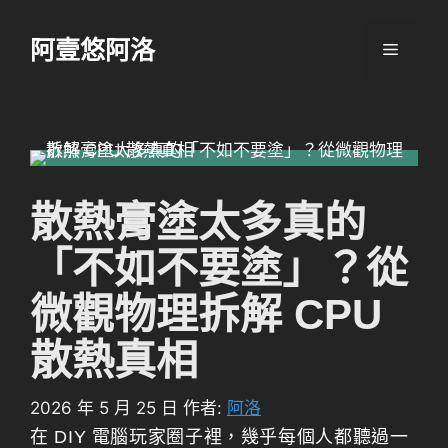
跳
至
阿壹悠阿洛
選
主
要
單
內
容
散熱膏塗太多真的
「不如不要塗」？從
微觀物理拆解 CPU
散熱真相
2026 年 5 月 25 日
作者:
阿洛
在 DIY 電腦玩家圈子裡，幾乎每個人都聽過一