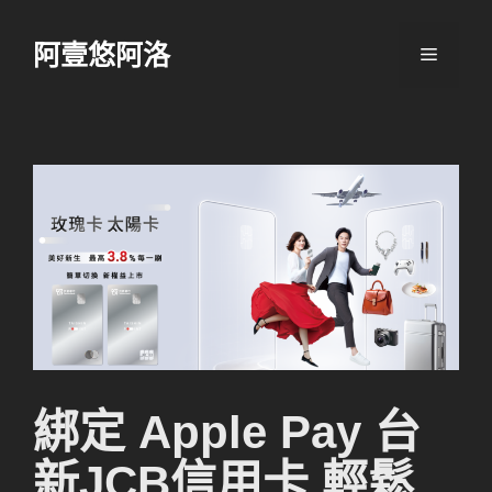
跳
至
阿壹悠阿洛
選
主
要
單
內
容
綁定 Apple Pay 台
新JCB信用卡 輕鬆