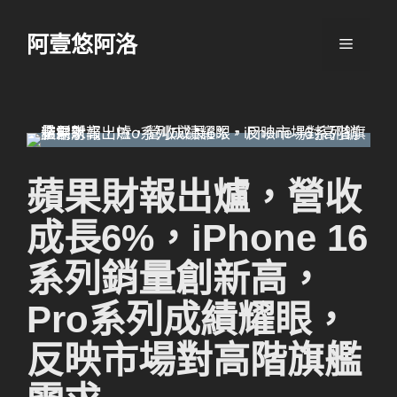
跳
至
阿壹悠阿洛
選
主
要
單
內
容
蘋果財報出爐，營收
成長6%，iPhone 16
系列銷量創新高，
Pro系列成績耀眼，
反映市場對高階旗艦