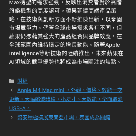
Max機型的需求強勁，反映出消費者對於高階
旗艦機型的高度認可。蘋果延續高端產品策
略，在技術與創新方面不斷推陳出新，以鞏固
市場競爭力。儘管全球市場需求各有不同，但
蘋果仍憑藉其強大的產品組合與品牌效應，在
全球範圍內維持穩定的增長動能。隨著Apple
Intelligence等新技術的陸續推出，未來蘋果在
AI領域的競爭優勢也將成為市場關注的焦點。
分
財經
類
Apple M4 Mac mini ，外觀、價格、效能一次
更新，大幅縮減體積，小尺寸、大效能，全面取消
USB-A。
幣安積極擴展東南亞市場，泰國成為關鍵