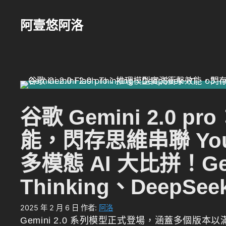
跳
至
阿壹悠阿洛
主
要
內
容
谷歌 Gemini 2.0
能，閃存思維串聯 Yo
多模態 AI 大比拼！Gemi
Thinking、DeepSee
2025 年 2 月 6 日
作者:
阿洛
Gemini 2.0 系列模型正式登場，涵蓋多個版