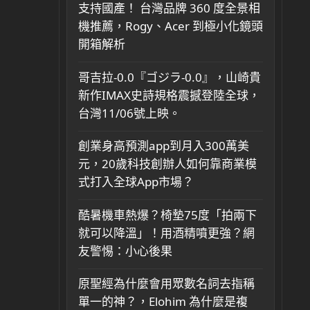
支持國產！ 台灣品牌 360 度全景相
機推薦，Rogy、Acer 到極小化鏡頭
開箱解析
哥吉拉-0.0『ゴジラ-0.0』，山崎貴
新作IMAX史詩規格震撼登陸全球，
台灣11/06號上映。
創業身高預測app到月入300萬美
元，20歲科技創辦人如何靠商業模
式打入全球App市場？
酷暑機車熱爆？椅墊75度「拍兩下
就可以降溫」！用酒精噴更強？網
友警惕：小心後果
原聖經為什麼會用眾數名詞去指稱
單一的神？，Elohim 為什麼是複