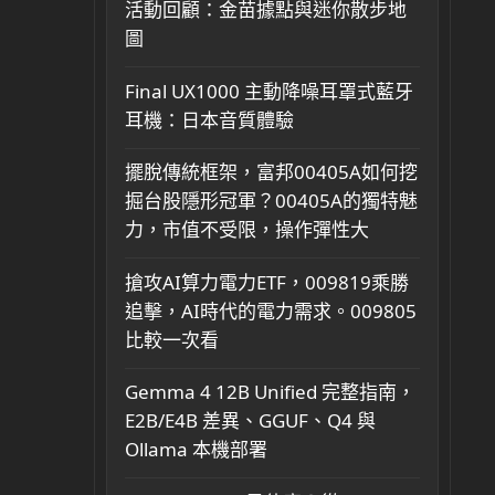
活動回顧：金苗據點與迷你散步地
圖
Final UX1000 主動降噪耳罩式藍牙
耳機：日本音質體驗
擺脫傳統框架，富邦00405A如何挖
掘台股隱形冠軍？00405A的獨特魅
力，市值不受限，操作彈性大
搶攻AI算力電力ETF，009819乘勝
追擊，AI時代的電力需求。009805
比較一次看
Gemma 4 12B Unified 完整指南，
E2B/E4B 差異、GGUF、Q4 與
Ollama 本機部署