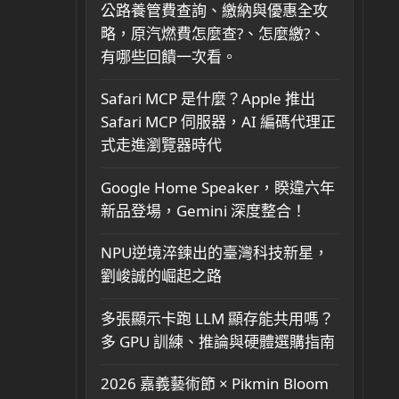
公路養管費查詢、繳納與優惠全攻
略，原汽燃費怎麼查?、怎麼繳?、
有哪些回饋一次看。
Safari MCP 是什麼？Apple 推出
Safari MCP 伺服器，AI 編碼代理正
式走進瀏覽器時代
Google Home Speaker，睽違六年
新品登場，Gemini 深度整合！
NPU逆境淬鍊出的臺灣科技新星，
劉峻誠的崛起之路
多張顯示卡跑 LLM 顯存能共用嗎？
多 GPU 訓練、推論與硬體選購指南
2026 嘉義藝術節 × Pikmin Bloom