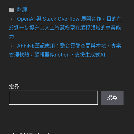
分
財經
類
OpenAI 與 Stack Overflow 展開合作，目的在
於進一步提升其人工智慧模型在編程領域的專業能
力
AFFiNE筆記應用：整合雲端空間與本地，專案
管理軟體，編輯器似notion，支援生成式AI
搜尋
搜尋