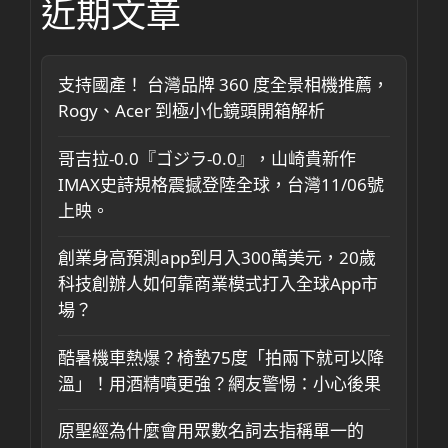
近期文章
支持國產！ 台灣品牌 360 度全景相機推薦，
Rogy、Acer 到極小化鏡頭開箱解析
哥吉拉-0.0『ゴジラ-0.0』，山崎貴新作
IMAX史詩規格震撼登陸全球，台灣11/06號
上映。
創業身高預測app到月入300萬美元，20歲
科技創辦人如何靠商業模式打入全球App市
場？
酷暑機車熱爆？椅墊75度「拍兩下就可以降
溫」！用酒精噴更強？網友警惕：小心後果
原聖經為什麼會用眾數名詞去指稱單一的