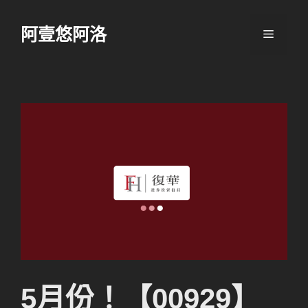
跳
至
阿壹悠阿洛
選
主
要
單
內
容
5月份！【00929】