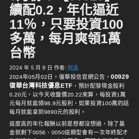
續配0.2，年化逼近
11％，只要投資100
多萬，每月爽領1萬
台幣
2024 年 5 月 9 日
作者:
阿洛
00929
2024年05月02日，復華投信官網公告，
復華台灣科技優息ETF
，預計配發現金股利
0.20元，以今天收盤價20.22來算，每投資1萬
元每月就能領98.9元股利，如果投資100萬的話
每月就能拿到9890元的股利。
這麼高的年化報酬以前是想都沒想過，除了基
金就剩下0056、0050這類型會有一次年終配才