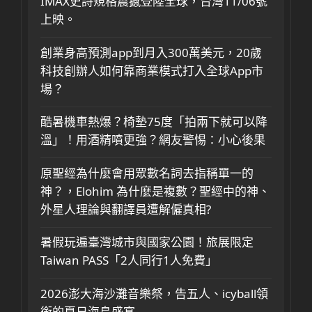
IMAX史詩規格震撼登陸全球，台灣11/06號
上映。
創業身高預測app到月入300萬美元，20歲
科技創辦人如何靠商業模式打入全球App市
場？
酷暑機車熱爆？椅墊75度「拍兩下就可以降
溫」！用酒精噴更強？網友警惕：小心後果
原聖經為什麼會用眾數名詞去指稱單一的
神？，Elohim 為什麼是複數？聖經中的神、
外星人理論與翻譯員遭解僱真相?
暑假玩遍臺灣城市與國家公園！旅展限定
Taiwan PASS「2人同行1人免費」
2026澎大海沙灘音樂祭，告五人、icyball領
銜的夏日海島盛宴