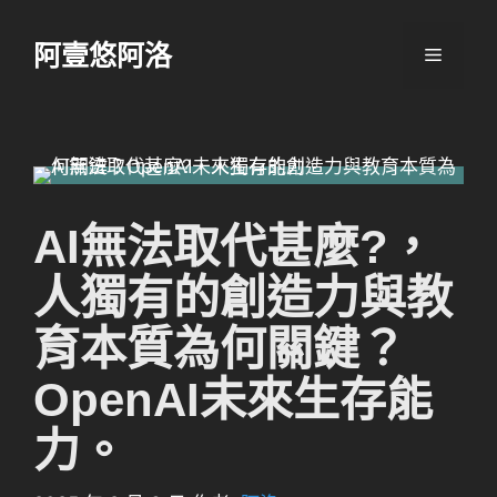
跳
至
阿壹悠阿洛
選
主
要
單
內
容
AI無法取代甚麼?，
人獨有的創造力與教
育本質為何關鍵？
OpenAI未來生存能
力。