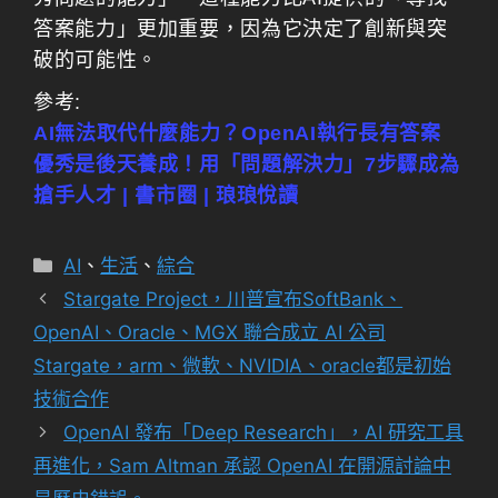
答案能力」更加重要，因為它決定了創新與突
破的可能性。
參考:
AI無法取代什麼能力？OpenAI執行長有答案
優秀是後天養成！用「問題解決力」7步驟成為
搶手人才 | 書市圈 | 琅琅悅讀
分
AI
、
生活
、
綜合
類
Stargate Project，川普宣布SoftBank、
OpenAI、Oracle、MGX 聯合成立 AI 公司
Stargate，arm、微軟、NVIDIA、oracle都是初始
技術合作
OpenAI 發布「Deep Research」，AI 研究工具
再進化，Sam Altman 承認 OpenAI 在開源討論中