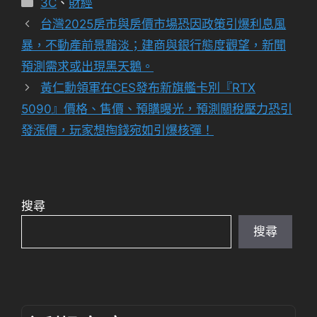
3C
、
財經
類
台灣2025房市與房價市場恐因政策引爆利息風
暴，不動產前景黯淡；建商與銀行態度觀望，新聞
預測需求或出現黑天鵝。
黃仁勳領軍在CES發布新旗艦卡別『RTX
5090』價格、售價、預購曝光，預測關稅壓力恐引
發漲價，玩家想掏錢宛如引爆核彈！
搜尋
搜尋