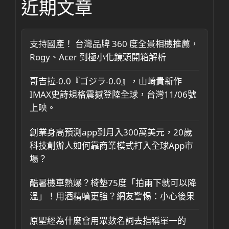
近期文章
支持國產！ 台灣品牌 360 度全景相機推薦，
Rogy、Acer 到極小化鏡頭開箱解析
哥吉拉-0.0『ゴジラ-0.0』，山崎貴新作
IMAX史詩規格震撼登陸全球，台灣11/06號
上映。
創業身高預測app到月入300萬美元，20歲
科技創辦人如何靠商業模式打入全球App市
場？
酷暑機車熱爆？椅墊75度「拍兩下就可以降
溫」！用酒精噴更強？網友警惕：小心後果
原聖經為什麼會用眾數名詞去指稱單一的