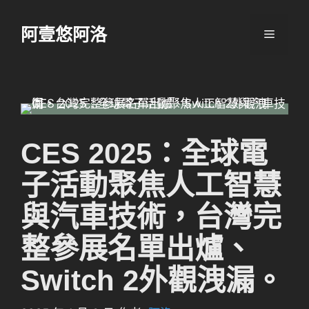
跳
至
阿壹悠阿洛
選
主
要
單
內
容
CES 2025：全球電
子活動聚焦人工智慧
與汽車技術，台灣完
整參展名單出爐、
Switch 2外觀洩漏。