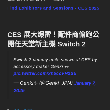
Find Exhibitors and Sessions - CES 2025
CES 展大爆雷！配件商偷跑公
開任天堂新主機 Switch 2
Switch 2 dummy units shown at CES by
accessory maker Genki 👀
pic.twitter.com/xh5ccVH2Su
— Genki✨ (@Genki_JPN)
January 7,
2025
分