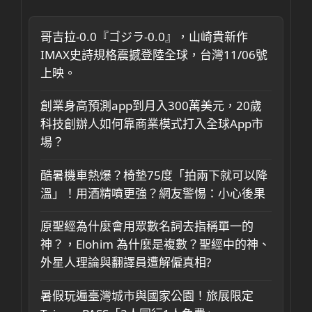
哥吉拉-0.0『ゴジラ-0.0』，山崎貴新作
IMAX史詩規格震撼登陸全球，台灣11/06號
上映。
創業身高預測app到月入300萬美元，20歲
科技創辦人如何靠商業模式打入全球App市
場？
酷暑機車熱爆？椅墊75度「拍兩下就可以降
溫」！用酒精噴更強？網友警惕：小心後果
原聖經為什麼會用眾數名詞去指稱單一的
神？，Elohim 為什麼是複數？聖經中的神、
外星人理論與翻譯員遭解僱真相?
暑假玩遍臺灣城市與國家公園！旅展限定