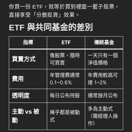
你買一份 ETF，就等於買到裡面一籃子股票，
直接享受「分散投資」效果。
ETF 與共同基金的差別
指標
ETF
傳統基金
像股票，隨時
一天只有一個
買賣方式
可買賣
淨值價格
年管理費通常
年費用較高可
費用
0.1~0.6%
達 1~2%
透明度
每日公布持股
通常按月公布
多為主動式
主動 vs 被
幾乎都是被動
（需經理人操
式
動
作）