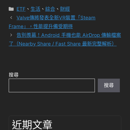
分
ETF
、
生活
、
綜合
、
財經
類
Valve傳將發表全新VR裝置「Steam
Frame」，性能提升備受期待
告別羨慕！Android 手機也能 AirDrop 傳輸檔案
了（Nearby Share / Fast Share 最新完整解析）
搜尋
搜尋
近期文章