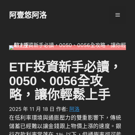
跳
至
阿壹悠阿洛
選
主
要
單
內
容
ETF投資新手必讀，
0050、0056全攻
略，讓你輕鬆上手
2025 年 11 月 18 日
作者:
阿洛
在低利率環境與通膨壓力的雙重影響下，傳統
儲蓄已經難以讓金錢跟上物價上漲的速度。銀
行存款利率常落在 1% 以下，但通膨率卻可能