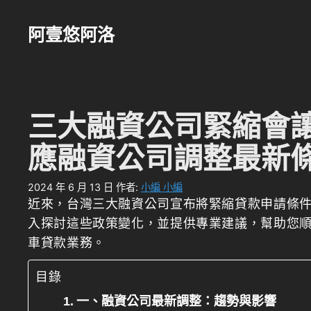
跳
至
阿壹悠阿洛
主
要
內
容
三大融資公司緊縮會
應融資公司調整最新
2024 年 6 月 13 日
作者:
小編 小編
近來，台灣三大融資公司宣布將緊縮貸款申請條
入探討這些政策變化，並提供專業建議，幫助您
車貸款業務。
目錄
一、融資公司最新調整：趨勢與影響