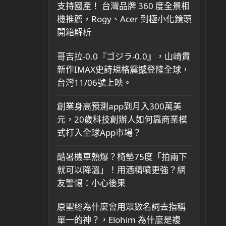
支持國產！ 台灣品牌 360 度全景相
機推薦，Rogy、Acer 到極小化鏡頭
開箱解析
哥吉拉-0.0『ゴジラ-0.0』，山崎貴
新作IMAX史詩規格震撼登陸全球，
台灣11/06號上映。
創業身高預測app到月入300萬美
元，20歲科技創辦人如何靠商業模
式打入全球App市場？
酷暑機車熱爆？椅墊75度「拍兩下
就可以降溫」！用酒精噴更強？網
友警惕：小心後果
原聖經為什麼會用眾數名詞去指稱
單一的神？，Elohim 為什麼是複