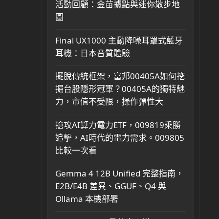
活動回顧：金苗據點與迷你散步地
圖
Final UX1000 主動降噪耳罩式藍牙
耳機：日本音質體驗
擺脫傳統框架，富邦00405A如何挖
掘台股隱形冠軍？00405A的獨特魅
力，市值不受限，操作彈性大
搶攻AI算力電力ETF，009819乘勝
追擊，AI時代的電力需求。009805
比較一次看
Gemma 4 12B Unified 完整指南，
E2B/E4B 差異、GGUF、Q4 與
Ollama 本機部署