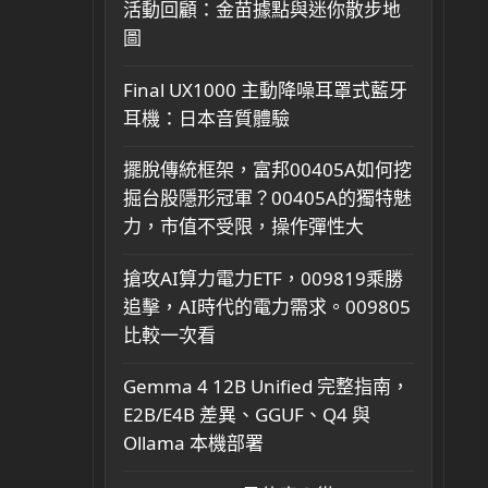
活動回顧：金苗據點與迷你散步地
圖
Final UX1000 主動降噪耳罩式藍牙
耳機：日本音質體驗
擺脫傳統框架，富邦00405A如何挖
掘台股隱形冠軍？00405A的獨特魅
力，市值不受限，操作彈性大
搶攻AI算力電力ETF，009819乘勝
追擊，AI時代的電力需求。009805
比較一次看
Gemma 4 12B Unified 完整指南，
E2B/E4B 差異、GGUF、Q4 與
Ollama 本機部署