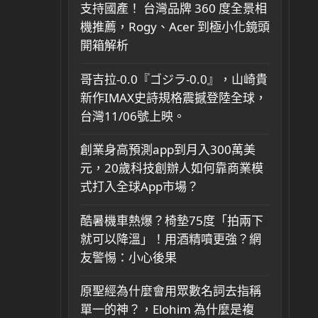
支持國產！ 台灣品牌 360 度全景相
機推薦，Rogy、Acer 到極小化鏡頭
開箱解析
哥吉拉-0.0『ゴジラ-0.0』，山崎貴
新作IMAX史詩規格震撼登陸全球，
台灣11/06號上映。
創業身高預測app到月入300萬美
元，20歲科技創辦人如何靠商業模
式打入全球App市場？
酷暑機車熱爆？椅墊75度「拍兩下
就可以降溫」！用酒精噴更強？網
友警惕：小心後果
原聖經為什麼會用眾數名詞去指稱
單一的神？，Elohim 為什麼是複