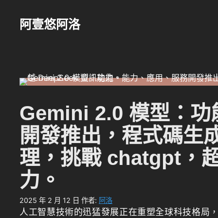
跳
至
阿壹悠阿洛
主
要
內
容
Gemini 2.0 模
開發推出，程式碼生
理，挑戰 chatgpt，超
力。
2025 年 2 月 12 日
作者:
阿洛
人工智慧技術的迅猛發展正在重塑全球科技格局，而 Goo