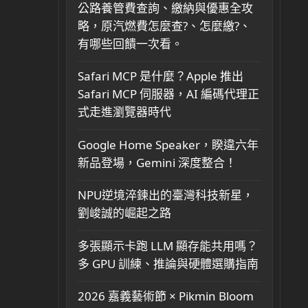
公路養管費查詢、繳納與優惠全攻
略，原汽燃費怎麼查?、怎麼繳?、
有哪些回饋一次看。
Safari MCP 是什麼？Apple 推出
Safari MCP 伺服器，AI 編碼代理正
式走進瀏覽器時代
Google Home Speaker，睽違六年
新品登場，Gemini 深度整合！
NPU逆境淬鍊出的臺灣科技新星，
劉峻誠的崛起之路
多張顯示卡跑 LLM 顯存能共用嗎？
多 GPU 訓練、推論與硬體選購指南
2026 嘉義藝術節 × Pikmin Bloom