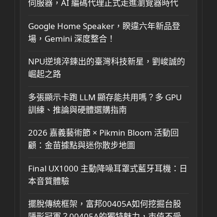
伺服器，AI 編碼代理正式走進瀏覽器時代
Google Home Speaker，睽違六年新品登
場，Gemini 深度整合！
NPU逆境淬鍊出的臺灣科技新星，劉峻誠的
崛起之路
多張顯示卡跑 LLM 顯存能共用嗎？多 GPU
訓練、推論與硬體選購指南
2026 嘉義藝術節 × Pikmin Bloom 活動回
顧：金苗據點與迷你散步地圖
Final UX1000 主動降噪耳罩式藍牙耳機：日
本音質體驗
擺脫傳統框架，富邦00405A如何挖掘台股
隱形冠軍？00405A的獨特魅力，市值不受