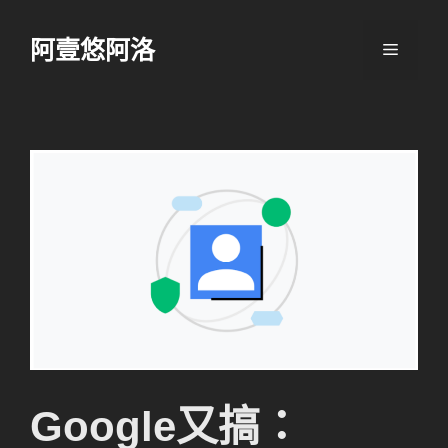
跳
至
阿壹悠阿洛
選
主
要
單
內
容
Google又搞：