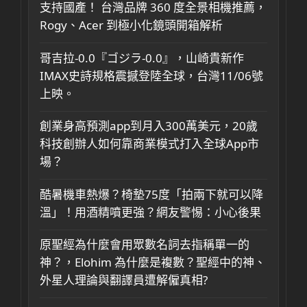
支持國產！ 台灣品牌 360 度全景相機推薦，
Rogy、Acer 到極小化鏡頭開箱解析
哥吉拉-0.0『ゴジラ-0.0』，山崎貴新作
IMAX史詩規格震撼登陸全球，台灣11/06號
上映。
創業身高預測app到月入300萬美元，20歲
科技創辦人如何靠商業模式打入全球App市
場？
酷暑機車熱爆？椅墊75度「拍兩下就可以降
溫」！用酒精噴更強？網友警惕：小心後果
原聖經為什麼會用眾數名詞去指稱單一的
神？，Elohim 為什麼是複數？聖經中的神、
外星人理論與翻譯員遭解僱真相?