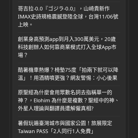
哥吉拉-0.0『ゴジラ-0.0』，山崎貴新作
IMAX史詩規格震撼登陸全球，台灣11/06號
上映。
創業身高預測app到月入300萬美元，20歲
科技創辦人如何靠商業模式打入全球App市
場？
酷暑機車熱爆？椅墊75度「拍兩下就可以降
溫」！用酒精噴更強？網友警惕：小心後果
原聖經為什麼會用眾數名詞去指稱單一的
神？，Elohim 為什麼是複數？聖經中的神、
外星人理論與翻譯員遭解僱真相?
暑假玩遍臺灣城市與國家公園！旅展限定
Taiwan PASS「2人同行1人免費」