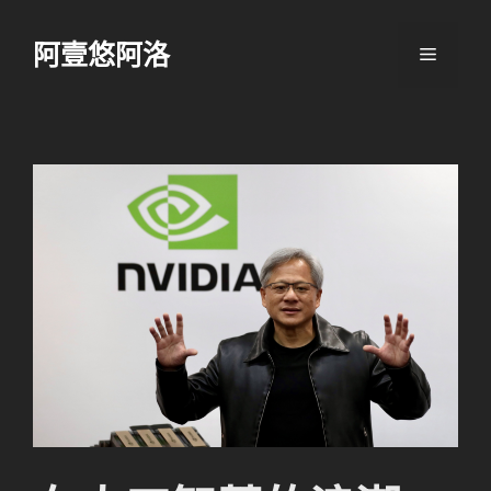
跳
至
阿壹悠阿洛
選
主
要
單
內
容