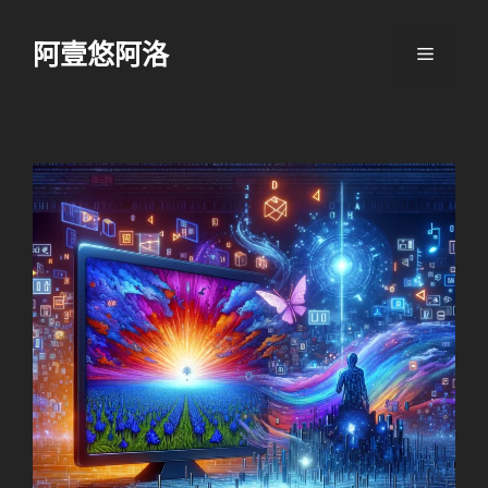
跳
至
阿壹悠阿洛
選
主
要
單
內
容