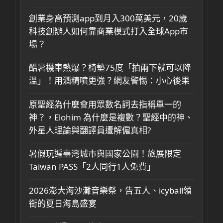
創業身高預測app到月入300萬美元，20歲
科技創辦人如何靠商業模式打入全球App市
場？
酷暑機車熱爆？椅墊75度「拍兩下就可以降
溫」！用酒精噴更強？網友警惕：小心後果
原聖經為什麼會用眾數名詞去指稱單一的
神？，Elohim 為什麼是複數？聖經中的神、
外星人理論與翻譯員遭解僱真相?
暑假玩遍臺灣城市與國家公園！旅展限定
Taiwan PASS「2人同行1人免費」
2026澎大海沙灘音樂祭，告五人、icyball領
銜的夏日海島盛宴