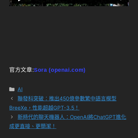
官方文章:
Sora (openai.com)
分
AI
類
聯發科突破：推出450億參數繁中語言模型
BreeXe，性能超越GPT-3.5！
新時代的聊天機器人：OpenAI將ChatGPT進化
成更直接、更簡潔！