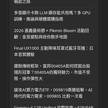
崛起之路
多張顯示卡跑 LLM 顯存能共用嗎？多 GPU
訓練、推論與硬體選購指南
2026 嘉義藝術節 × Pikmin Bloom 活動回
顧：金苗據點與迷你散步地圖
Final UX1000 主動降噪耳罩式藍牙耳機：日
本音質體驗
擺脫傳統框架，富邦00405A如何挖掘台股
隱形冠軍？00405A的獨特魅力，市值不受
限，操作彈性大
搶攻AI算力電力ETF，009819乘勝追擊，AI
時代的電力需求。009805 比較一次看
Gemma 4 12B Unified 完整指南，E2B/E4B