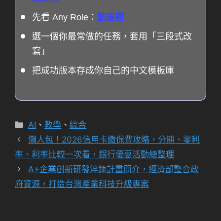
先看 Any Role：
點這裡
選一個你最常做的任務，套用「三段式改
寫」
把成功版本存成你自己的中文模板庫
分
AI
、
教學
、
綜合
類
懶人包！2026信用卡繳保費攻略，分期、零利
率、利率比較一次看，銀行優惠活動總整理
A+企業創新研發淬鍊計畫簡介，經濟部整合政
府資源，打造台灣產業科技升級專案