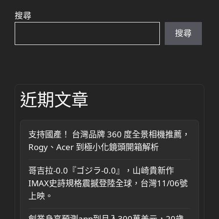
搜尋
搜尋
近期文章
支持國產！ 台灣品牌 360 度全景相機推薦，
Rogy、Acer 到極小化鏡頭開箱解析
哥吉拉-0.0『ゴジラ-0.0』，山崎貴新作
IMAX史詩規格震撼登陸全球，台灣11/06號
上映。
創業身高預測app到月入300萬美元，20歲