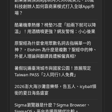
科技創辦人如何靠商業模式打入全球App市
場？
酷暑機車熱爆？椅墊75度「拍兩下就可以降
溫」！用酒精噴更強？網友警惕：小心後果
原聖經為什麼會用眾數名詞去指稱單一的
神？，Elohim 為什麼是複數？聖經中的神、
外星人理論與翻譯員遭解僱真相?
暑假玩遍臺灣城市與國家公園！旅展限定
Taiwan PASS「2人同行1人免費」
2026澎大海沙灘音樂祭，告五人、icyball領
銜的夏日海島盛宴
Sigma瀏覽器是什麼？Sigma Browser、
SigmaOS、平台支援與替代比較。