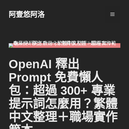
跳
至
阿壹悠阿洛
選
主
要
單
內
容
OpenAI 釋出
Prompt 免費懶人
包：超過 300+ 專業
提示詞怎麼用？繁體
中文整理＋職場實作