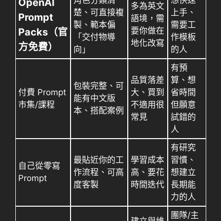
OpenAI
多為英文
楚、可直接複
上手、
Prompt
語境，需
製、範本偏
需要工
要你做在
Packs（官
「交付物導
作模板
地化改寫
方免費）
向」
的人
有預
品質落差
算、想
包裝完整、可
付費 Prompt
大、買到
省時間
能有中文版
市集/課程
不適用很
但願意
本、搭配案例
常見
試錯的
人
有研究
最貼近你的工
學習成本
習慣、
自己從零寫
作流程、可高
高、要花
想建立
Prompt
度客製
時間迭代
長期能
力的人
團隊/主
建立與維