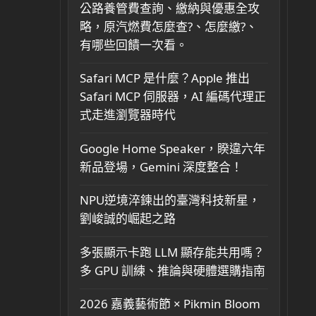
公路養管費查詢、繳納與優惠全攻
略，原汽燃費怎麼查?、怎麼繳?、
有哪些回饋一次看。
Safari MCP 是什麼？Apple 推出
Safari MCP 伺服器，AI 編碼代理正
式走進瀏覽器時代
Google Home Speaker，睽違六年
新品登場，Gemini 深度整合！
NPU逆境淬鍊出的臺灣科技新星，
劉峻誠的崛起之路
多張顯示卡跑 LLM 顯存能共用嗎？
多 GPU 訓練、推論與硬體選購指南
2026 嘉義藝術節 × Pikmin Bloom