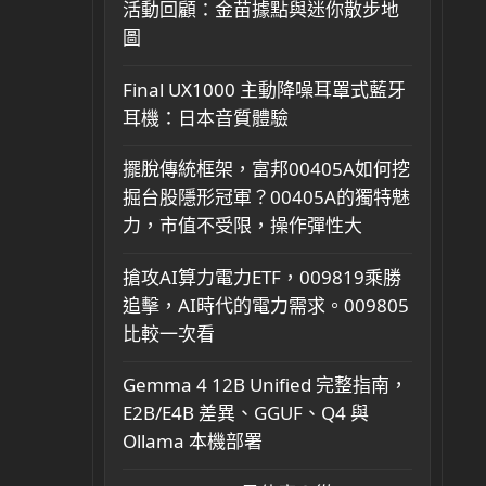
活動回顧：金苗據點與迷你散步地
圖
Final UX1000 主動降噪耳罩式藍牙
耳機：日本音質體驗
擺脫傳統框架，富邦00405A如何挖
掘台股隱形冠軍？00405A的獨特魅
力，市值不受限，操作彈性大
搶攻AI算力電力ETF，009819乘勝
追擊，AI時代的電力需求。009805
比較一次看
Gemma 4 12B Unified 完整指南，
E2B/E4B 差異、GGUF、Q4 與
Ollama 本機部署