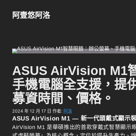
跳
至
阿壹悠阿洛
主
要
內
容
ASUS AirVisio
手機電腦全支援，提
募資時間、價格。
2024 年 12 月 17 日
作者:
阿洛
ASUS AirVision M1 — 新一代頭戴式顯示
AirVision M1 是華碩推出的首款穿戴式智
式虛擬螢幕」為核心概念，定位於提升生產力、