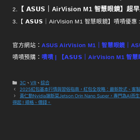
【 𝗔𝗦𝗨𝗦｜AirVision M1 智慧眼鏡】
2.
3.【 𝗔𝗦𝗨𝗦｜AirVision M1 智慧眼鏡】嘖嘖優惠 
官方網站：
ASUS AirVision M1｜智慧眼鏡｜A
嘖嘖預購：
嘖嘖 | 【𝗔𝗦𝗨𝗦｜AirVisio
分
3C
、
VR
、
綜合
類
2025紅包基本行情與習俗指南，紅包全攻略：最新款式、客
黃仁勳Nvidia端新菜Jetson Orin Nano Super
得起 ! 規格、價錢。