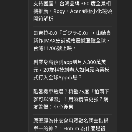
支持國產！ 台灣品牌 360 度全景相
機推薦，Rogy、Acer 到極小化鏡頭
開箱解析
哥吉拉-0.0『ゴジラ-0.0』，山崎貴
新作IMAX史詩規格震撼登陸全球，
台灣11/06號上映。
創業身高預測app到月入300萬美
元，20歲科技創辦人如何靠商業模
式打入全球App市場？
酷暑機車熱爆？椅墊75度「拍兩下
就可以降溫」！用酒精噴更強？網
友警惕：小心後果
原聖經為什麼會用眾數名詞去指稱
單一的神？，Elohim 為什麼是複